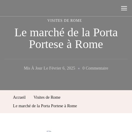
Rome, la ville aux sept collines
VISITES DE ROME
Le marché de la Porta
Portese à Rome
Sur
Mis À Jour Le
Février 6, 2025
0 Commentaire
Le
Marché
De
Accueil
Visites de Rome
La
Le marché de la Porta Portese à Rome
Porta
Portese
À