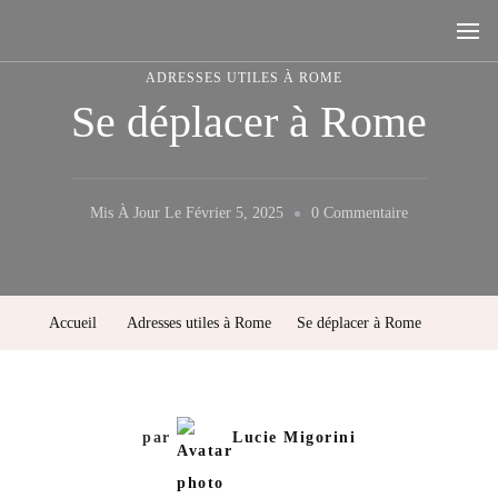
Rome, la ville aux sept collines
ADRESSES UTILES À ROME
Se déplacer à Rome
Sur
Mis À Jour Le
Février 5, 2025
0 Commentaire
Se
Déplacer
À
Accueil
Adresses utiles à Rome
Se déplacer à Rome
Rome
par
Lucie Migorini