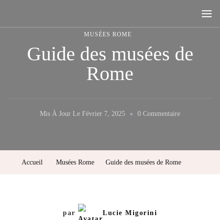
Rome, la ville aux sept collines
MUSÉES ROME
Guide des musées de
Rome
Sur
Mis À Jour Le
Février 7, 2025
0 Commentaire
Guide
Des
Musées
Accueil
Musées Rome
Guide des musées de Rome
De
Rome
par
Lucie Migorini