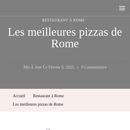
Rome, la ville aux sept collines
RESTAURANT À ROME
Les meilleures pizzas de
Rome
Sur
Mis À Jour Le
Février 6, 2025
0 Commentaire
Les
Meilleures
Pizzas
Accueil
Restaurant à Rome
De
Les meilleures pizzas de Rome
Rome