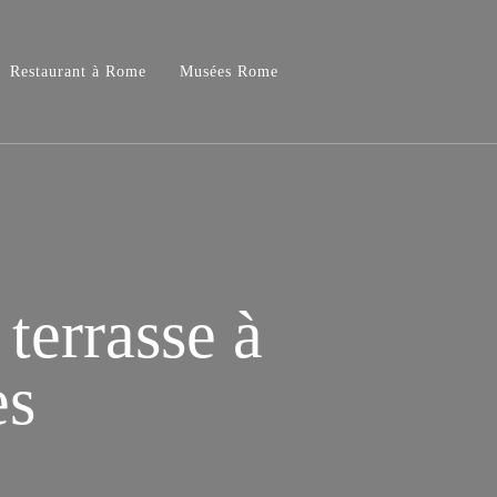
Restaurant à Rome
Musées Rome
 terrasse à
es