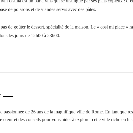
ivin Ostilla est un bar à vins qui se distingue par ses plats copieux : d
 base de poissons et de viandes servis avec des pâtes.
s de goûter le dessert, spécialité de la maison. Le « così mi piace » ra
t tous les jours de 12h00 à 23h00.
r
ne passionnée de 26 ans de la magnifique ville de Rome. En tant que res
cœur et des conseils pour vous aider à explorer cette ville riche en his