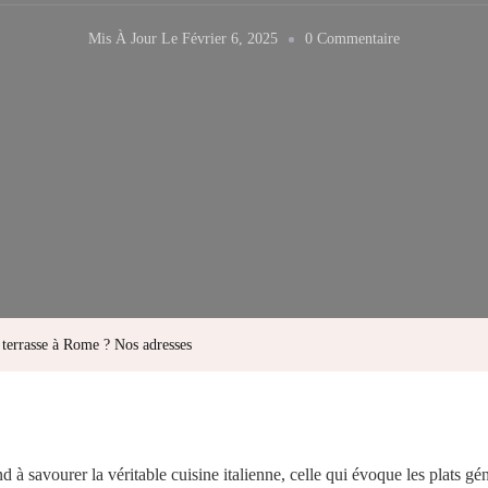
Sur
Mis À Jour Le
Février 6, 2025
0 Commentaire
Où
Aller
Pour
Se
Détendre
En
Terrasse
À
Rome
 terrasse à Rome ? Nos adresses
?
Nos
Adresses
d à savourer la véritable cuisine italienne, celle qui évoque les plats g