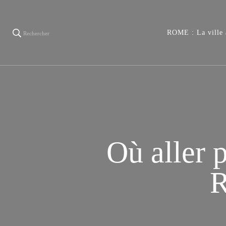
Rome, la vill
ROME : La ville a
Rechercher
Où aller p
R