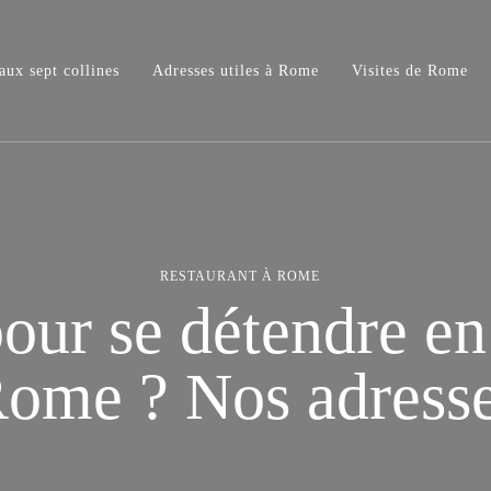
e aux sept collines
ux sept collines
Adresses utiles à Rome
Visites de Rome
RESTAURANT À ROME
our se détendre en
ome ? Nos adress