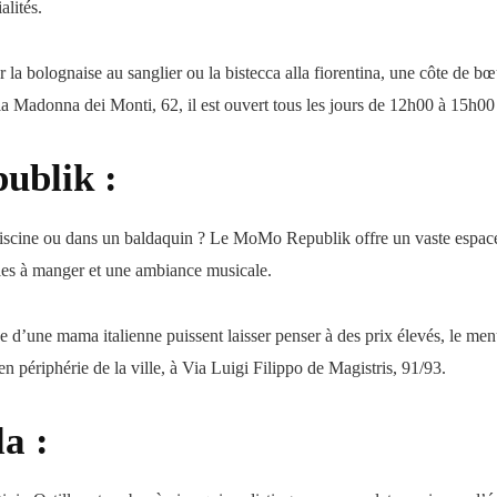
lités.
a bolognaise au sanglier ou la bistecca alla fiorentina, une côte de bœuf
lla Madonna dei Monti, 62, il est ouvert tous les jours de 12h00 à 15h0
ublik :
iscine ou dans un baldaquin ? Le MoMo Republik offre un vaste espace e
lles à manger et une ambiance musicale.
 d’une mama italienne puissent laisser penser à des prix élevés, le menu
 périphérie de la ville, à Via Luigi Filippo de Magistris, 91/93.
la :