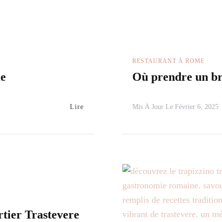
RESTAURANT À ROME
me
Où prendre un b
Lire
Mis À Jour Le
Février 6, 2025
rtier Trastevere