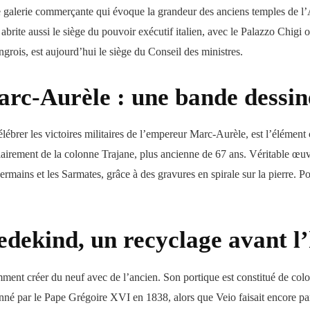
 galerie commerçante qui évoque la grandeur des anciens temples de l’Ant
brite aussi le siège du pouvoir exécutif italien, avec le Palazzo Chigi o
rois, est aujourd’hui le siège du Conseil des ministres.
rc-Aurèle : une bande dessin
lébrer les victoires militaires de l’empereur Marc-Aurèle, est l’élément
clairement de la colonne Trajane, plus ancienne de 67 ans. Véritable œuv
rmains et les Sarmates, grâce à des gravures en spirale sur la pierre. Pou
dekind, un recyclage avant l
ent créer du neuf avec de l’ancien. Son portique est constitué de colo
né par le Pape Grégoire XVI en 1838, alors que Veio faisait encore parti