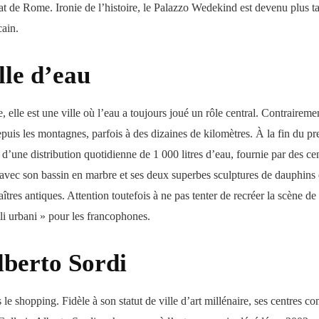
riat de Rome. Ironie de l’histoire, le Palazzo Wedekind est devenu plus 
cain.
lle d’eau
 elle est une ville où l’eau a toujours joué un rôle central. Contrairem
epuis les montagnes, parfois à des dizaines de kilomètres. À la fin du p
t d’une distribution quotidienne de 1 000 litres d’eau, fournie par des ce
 avec son bassin en marbre et ses deux superbes sculptures de dauphins
îtres antiques. Attention toutefois à ne pas tenter de recréer la scène 
li urbani » pour les francophones.
lberto Sordi
e shopping. Fidèle à son statut de ville d’art millénaire, ses centres c