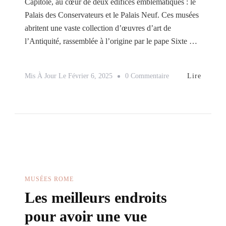
Capitole, au cœur de deux édifices emblématiques : le
Palais des Conservateurs et le Palais Neuf. Ces musées
abritent une vaste collection d’œuvres d’art de
l’Antiquité, rassemblée à l’origine par le pape Sixte …
Sur
Lire
Mis À Jour Le
Février 6, 2025
0 Commentaire
Les
Musées
Du
Capitole
MUSÉES ROME
Les meilleurs endroits
pour avoir une vue