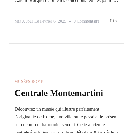
Galerie Borghèse abrite les collections réunies par le …
Sur
Lire
Mis À Jour Le
Février 6, 2025
0 Commentaire
Les
Musées
De
La
Villa
Borghèse
MUSÉES ROME
Centrale Montemartini
Découvrez un musée qui illustre parfaitement
l’originalité de Rome, une ville où le passé et le présent
se rencontrent harmonieusement. Cette ancienne
centrale électrique, construite au début du XXe siècle, a