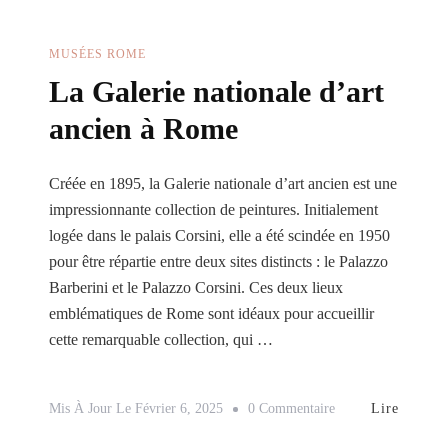
Une
Vue
MUSÉES ROME
Imprenable
La Galerie nationale d’art
De
ancien à Rome
Rome
Créée en 1895, la Galerie nationale d’art ancien est une
impressionnante collection de peintures. Initialement
logée dans le palais Corsini, elle a été scindée en 1950
pour être répartie entre deux sites distincts : le Palazzo
Barberini et le Palazzo Corsini. Ces deux lieux
emblématiques de Rome sont idéaux pour accueillir
cette remarquable collection, qui …
Sur
Lire
Mis À Jour Le
Février 6, 2025
0 Commentaire
La