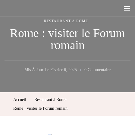
Rome, la ville aux sept collines
RESTAURANT À ROME
Rome : visiter le Forum
romain
Sur
Mis À Jour Le
Février 6, 2025
0 Commentaire
Rome
:
Visiter
Accueil
Restaurant à Rome
Le
Rome : visiter le Forum romain
Forum
Romain